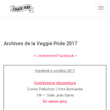
T
o
g
g
l
e
Archives de la Veggie Pride 2017
n
a
> L’événement Facebook <
v
i
g
Vendredi 6 octobre 2017
a
t
Conférence d’ouverture
i
Corine Pelluchon | Yves Bonnardel
o
19h — Salle Jean Dame
n
En savoir plus