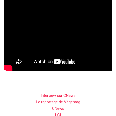
Interview sur CNews
Le reportage de Végémag
CNews
LCI