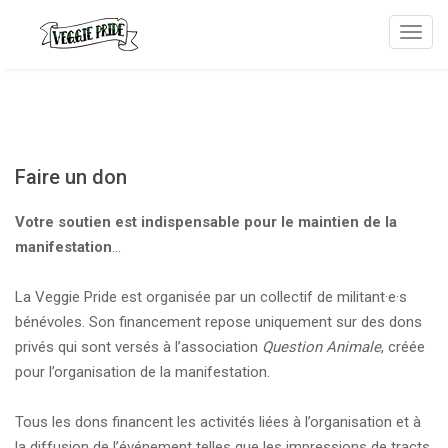
T
o
g
g
l
e
Faire un don
n
a
Votre soutien est indispensable pour le maintien de la
v
manifestation
…
i
g
La Veggie Pride est organisée par un collectif de militant·e·s
a
bénévoles. Son financement repose uniquement sur des dons
t
privés qui sont versés à l’association
Question Animale
, créée
i
pour l’organisation de la manifestation.
o
n
Tous les dons financent les activités liées à l’organisation et à
la diffusion de l’événement telles que les impressions de tracts